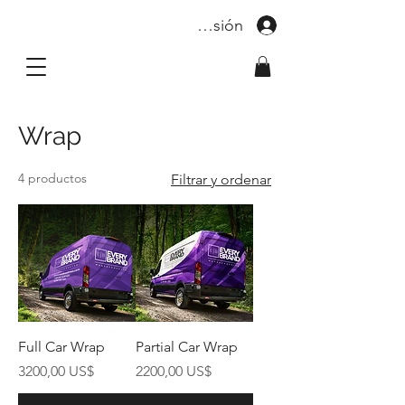
Iniciar sesión
Wrap
4 productos
Filtrar y ordenar
Full Car Wrap
Partial Car Wrap
Precio
Precio
3200,00 US$
2200,00 US$